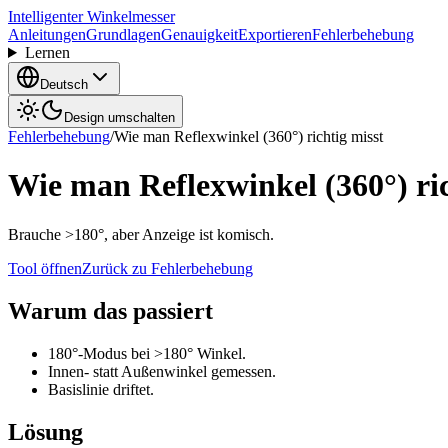
Intelligenter Winkelmesser
Anleitungen
Grundlagen
Genauigkeit
Exportieren
Fehlerbehebung
Lernen
Deutsch
Design umschalten
Fehlerbehebung
/
Wie man Reflexwinkel (360°) richtig misst
Wie man Reflexwinkel (360°) ric
Brauche >180°, aber Anzeige ist komisch.
Tool öffnen
Zurück zu Fehlerbehebung
Warum das passiert
180°-Modus bei >180° Winkel.
Innen- statt Außenwinkel gemessen.
Basislinie driftet.
Lösung