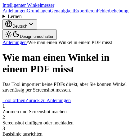
Intelligenter Winkelmesser
Anleitungen
Grundlagen
Genauigkeit
Exportieren
Fehlerbehebung
Lernen
Deutsch
Design umschalten
Anleitungen
/
Wie man einen Winkel in einem PDF misst
Wie man einen Winkel in
einem PDF misst
Das Tool importiert keine PDFs direkt, aber Sie können Winkel
zuverlässig per Screenshot messen.
Tool öffnen
Zurück zu Anleitungen
1
Zoomen und Screenshot machen
2
Screenshot einfügen oder hochladen
3
Basislinie ausrichten