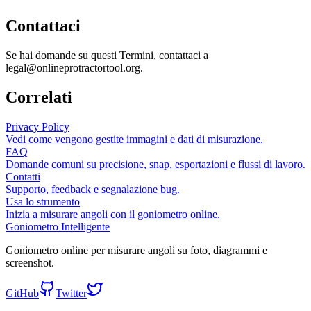
Contattaci
Se hai domande su questi Termini, contattaci a
legal@onlineprotractortool.org
.
Correlati
Privacy Policy
Vedi come vengono gestite immagini e dati di misurazione.
FAQ
Domande comuni su precisione, snap, esportazioni e flussi di lavoro.
Contatti
Supporto, feedback e segnalazione bug.
Usa lo strumento
Inizia a misurare angoli con il goniometro online.
Goniometro Intelligente
Goniometro online per misurare angoli su foto, diagrammi e
screenshot.
GitHub
Twitter