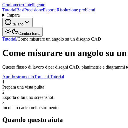
Goniometro Intelligente
Tutorial
Basi
Precisione
Esporta
Risoluzione problemi
Impara
Italiano
Cambia tema
Tutorial
/
Come misurare un angolo su un disegno CAD
Come misurare un angolo su u
Questo flusso di lavoro è per disegni CAD, planimetrie e diagrammi tec
Apri lo strumento
Torna ai Tutorial
1
Prepara una vista pulita
2
Esporta o fai uno screenshot
3
Incolla o carica nello strumento
Quando questo aiuta