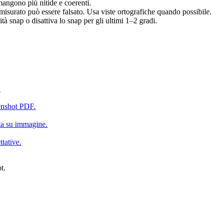
mangono più nitide e coerenti.
o misurato può essere falsato. Usa viste ortografiche quando possibile.
tà snap o disattiva lo snap per gli ultimi 1–2 gradi.
.
eenshot PDF.
ata su immagine.
tative.
t.