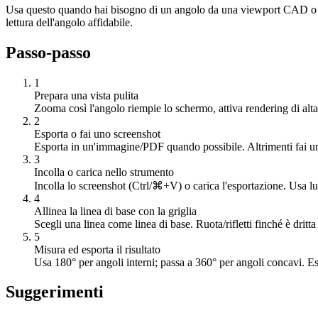
Usa questo quando hai bisogno di un angolo da una viewport CAD o u
lettura dell'angolo affidabile.
Passo-passo
1
Prepara una vista pulita
Zooma così l'angolo riempie lo schermo, attiva rendering di alta qu
2
Esporta o fai uno screenshot
Esporta in un'immagine/PDF quando possibile. Altrimenti fai uno 
3
Incolla o carica nello strumento
Incolla lo screenshot (Ctrl/⌘+V) o carica l'esportazione. Usa lu
4
Allinea la linea di base con la griglia
Scegli una linea come linea di base. Ruota/rifletti finché è dritta r
5
Misura ed esporta il risultato
Usa 180° per angoli interni; passa a 360° per angoli concavi. E
Suggerimenti