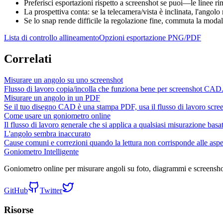
Preferisci esportazioni rispetto a screenshot se puoi—le linee ri
La prospettiva conta: se la telecamera/vista è inclinata, l'angol
Se lo snap rende difficile la regolazione fine, commuta la modali
Lista di controllo allineamento
Opzioni esportazione PNG/PDF
Correlati
Misurare un angolo su uno screenshot
Flusso di lavoro copia/incolla che funziona bene per screenshot CAD
Misurare un angolo in un PDF
Se il tuo disegno CAD è una stampa PDF, usa il flusso di lavoro scr
Come usare un goniometro online
Il flusso di lavoro generale che si applica a qualsiasi misurazione bas
L'angolo sembra inaccurato
Cause comuni e correzioni quando la lettura non corrisponde alle aspet
Goniometro Intelligente
Goniometro online per misurare angoli su foto, diagrammi e screensho
GitHub
Twitter
Risorse