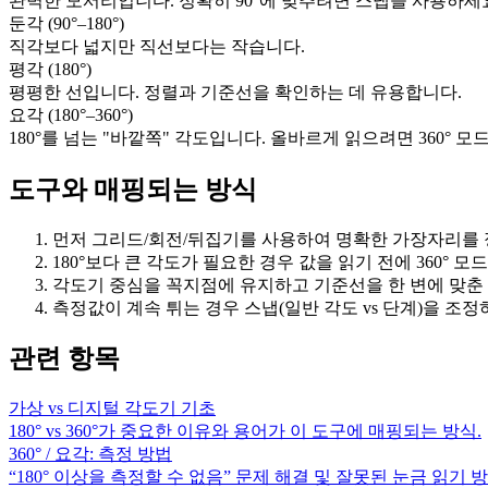
완벽한 모서리입니다. 정확히 90°에 맞추려면 스냅을 사용하세
둔각 (90°–180°)
직각보다 넓지만 직선보다는 작습니다.
평각 (180°)
평평한 선입니다. 정렬과 기준선을 확인하는 데 유용합니다.
요각 (180°–360°)
180°를 넘는 "바깥쪽" 각도입니다. 올바르게 읽으려면 360° 
도구와 매핑되는 방식
먼저 그리드/회전/뒤집기를 사용하여 명확한 가장자리를 
180°보다 큰 각도가 필요한 경우 값을 읽기 전에 360° 
각도기 중심을 꼭지점에 유지하고 기준선을 한 변에 맞춘 
측정값이 계속 튀는 경우 스냅(일반 각도 vs 단계)을 
관련 항목
가상 vs 디지털 각도기 기초
180° vs 360°가 중요한 이유와 용어가 이 도구에 매핑되는 방식.
360° / 요각: 측정 방법
“180° 이상을 측정할 수 없음” 문제 해결 및 잘못된 눈금 읽기 방