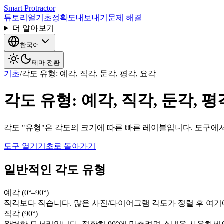
Smart Protractor
튜토리얼
기초
정확도
내보내기
문제 해결
더 알아보기
한국어
테마 전환
기초
/
각도 유형: 예각, 직각, 둔각, 평각, 요각
각도 유형: 예각, 직각, 둔각, 평
각도 "유형"은 각도의 크기에 따른 빠른 레이블입니다. 도구에서 선
도구 열기
기초로 돌아가기
일반적인 각도 유형
예각 (0°–90°)
직각보다 작습니다. 많은 사진/다이어그램 각도가 정렬 후 여기
직각 (90°)