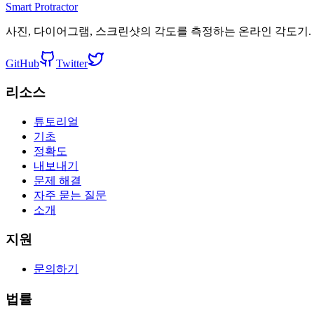
Smart Protractor
사진, 다이어그램, 스크린샷의 각도를 측정하는 온라인 각도기.
GitHub
Twitter
리소스
튜토리얼
기초
정확도
내보내기
문제 해결
자주 묻는 질문
소개
지원
문의하기
법률