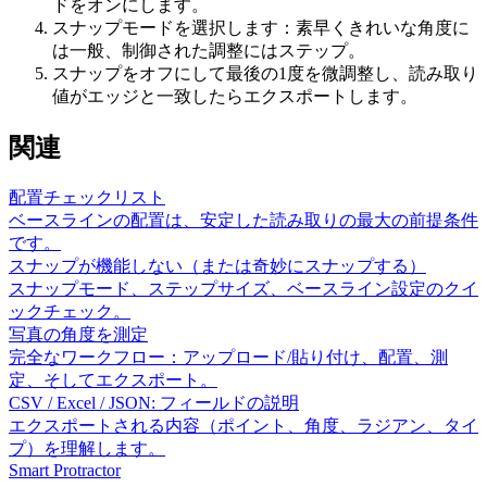
ドをオンにします。
スナップモードを選択します：素早くきれいな角度に
は一般、制御された調整にはステップ。
スナップをオフにして最後の1度を微調整し、読み取り
値がエッジと一致したらエクスポートします。
関連
配置チェックリスト
ベースラインの配置は、安定した読み取りの最大の前提条件
です。
スナップが機能しない（または奇妙にスナップする）
スナップモード、ステップサイズ、ベースライン設定のクイ
ックチェック。
写真の角度を測定
完全なワークフロー：アップロード/貼り付け、配置、測
定、そしてエクスポート。
CSV / Excel / JSON: フィールドの説明
エクスポートされる内容（ポイント、角度、ラジアン、タイ
プ）を理解します。
Smart Protractor