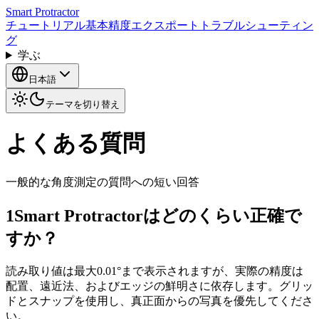
Smart Protractor
チュートリアル
基本
精度
エクスポート
トラブルシューティン
グ
学ぶ
日本語
テーマを切り替え
よくある質問
一般的な角度測定の質問への短い回答
1
Smart Protractorはどのくらい正確で
すか？
読み取り値は最大0.01°まで表示されますが、実際の精度は
配置、遠近法、およびエッジの鮮明さに依存します。グリッ
ドとスナップを使用し、真正面からの写真を優先してくださ
い。