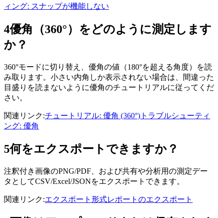
ィング: スナップが機能しない
4
優角（360°）をどのように測定します
か？
360°モードに切り替え、優角の値（180°を超える角度）を読
み取ります。小さい内角しか表示されない場合は、間違った
目盛りを読まないように優角のチュートリアルに従ってくだ
さい。
関連リンク
:
チュートリアル: 優角 (360°)
トラブルシューティ
ング: 優角
5
何をエクスポートできますか？
注釈付き画像のPNG/PDF、および共有や分析用の測定デー
タとしてCSV/Excel/JSONをエクスポートできます。
関連リンク
:
エクスポート形式
レポートのエクスポート