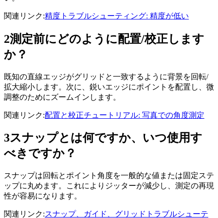
関連リンク
:
精度
トラブルシューティング: 精度が低い
2
測定前にどのように配置/校正します
か？
既知の直線エッジがグリッドと一致するように背景を回転/
拡大縮小します。次に、鋭いエッジにポイントを配置し、微
調整のためにズームインします。
関連リンク
:
配置と校正
チュートリアル: 写真での角度測定
3
スナップとは何ですか、いつ使用す
べきですか？
スナップは回転とポイント角度を一般的な値または固定ステ
ップに丸めます。これによりジッターが減少し、測定の再現
性が容易になります。
関連リンク
:
スナップ、ガイド、グリッド
トラブルシューテ