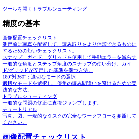
ツールを開く
トラブルシューティング
精度の基本
画像配置チェックリスト
測定前に写真を配置して、読み取りをより信頼できるものに
するための短いチェックリスト。
スナップ、ガイド、グリッドを使用して手動エラーを減らす
一般的な角度とステップ角度のスナップの使い分け、ガイ
ド/グリッドが安定した基準を保つ方法。
180°対360°：適切なモードの選択
適切なモードを選択し、優角の読み間違いを避けるための実
践的な方法。
トラブルシューティング
一般的な問題の修正に直接ジャンプします。
チュートリアル
写真、図、一般的なタスクの完全なワークフローを参照して
ください。
画像配置チェックリスト