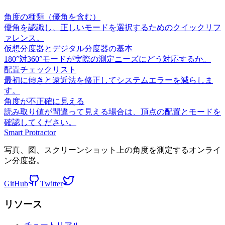
角度の種類（優角を含む）
優角を認識し、正しいモードを選択するためのクイックリフ
ァレンス。
仮想分度器とデジタル分度器の基本
180°対360°モードが実際の測定ニーズにどう対応するか。
配置チェックリスト
最初に傾きと遠近法を修正してシステムエラーを減らしま
す。
角度が不正確に見える
読み取り値が間違って見える場合は、頂点の配置とモードを
確認してください。
Smart Protractor
写真、図、スクリーンショット上の角度を測定するオンライ
ン分度器。
GitHub
Twitter
リソース