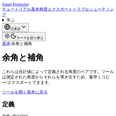
Smart Protractor
チュートリアル
基本
精度
エクスポート
トラブルシューティン
グ
学ぶ
日本語
テーマを切り替え
基本
/
余角と補角
余角と補角
これらは合計値によって定義される角度のペアです。ツール
は測定された角度からそれらを導き出すため、素早くコピ
ー/エクスポートできます。
ツールを開く
基本に戻る
定義