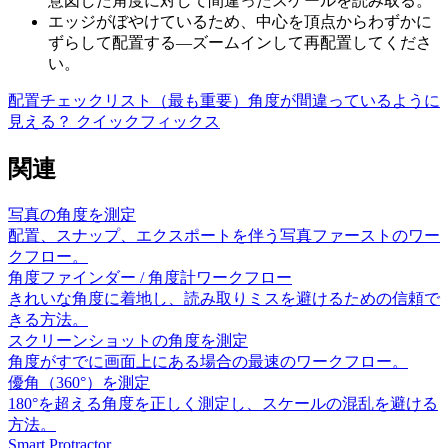
意図した角度に対して間違ったスケールを読み取る。
エッジがぼやけているため、中心を頂点からわずかに
ずらして配置する—ズームインして再配置してくださ
い。
配置チェックリスト（最も重要）
角度が間違っているように
見える？ クイックフィックス
関連
写真の角度を測定
配置、スナップ、エクスポートを伴う写真ファーストのワー
クフロー。
角度ファインダー / 角度計ワークフロー
きれいな角度に着地し、読み取りミスを避けるための信頼で
きる方法。
スクリーンショットの角度を測定
角度がすでに画面上にある場合の最速のワークフロー。
優角（360°）を測定
180°を超える角度を正しく測定し、スケールの混乱を避ける
方法。
Smart Protractor