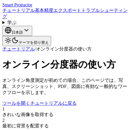
Smart Protractor
チュートリアル
基本
精度
エクスポート
トラブルシューティン
グ
学ぶ
日本語
テーマを切り替え
チュートリアル
/
オンライン分度器の使い方
オンライン分度器の使い方
オンライン角度測定が初めての場合、このページでは、写
真、スクリーンショット、PDF、図面に有効な一般的なワー
クフローを示します。
ツールを開く
チュートリアルに戻る
1
きれいな画像を取得する
2
最初に背景を配置する