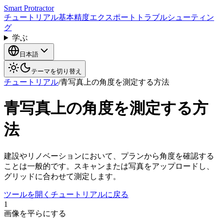
Smart Protractor
チュートリアル
基本
精度
エクスポート
トラブルシューティン
グ
学ぶ
日本語
テーマを切り替え
チュートリアル
/
青写真上の角度を測定する方法
青写真上の角度を測定する方
法
建設やリノベーションにおいて、プランから角度を確認する
ことは一般的です。スキャンまたは写真をアップロードし、
グリッドに合わせて測定します。
ツールを開く
チュートリアルに戻る
1
画像を平らにする