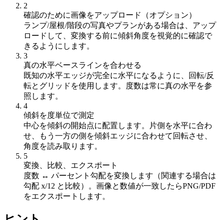
2
確認のために画像をアップロード（オプション）
ランプ/屋根/階段の写真やプランがある場合は、アップ
ロードして、変換する前に傾斜角度を視覚的に確認で
きるようにします。
3
真の水平ベースラインを合わせる
既知の水平エッジが完全に水平になるように、回転/反
転とグリッドを使用します。度数は常に真の水平を参
照します。
4
傾斜を度単位で測定
中心を傾斜の開始点に配置します。片側を水平に合わ
せ、もう一方の側を傾斜エッジに合わせて回転させ、
角度を読み取ります。
5
変換、比較、エクスポート
度数 ↔ パーセント勾配を変換します（関連する場合は
勾配 x/12 と比較）。画像と数値が一致したらPNG/PDF
をエクスポートします。
ヒント