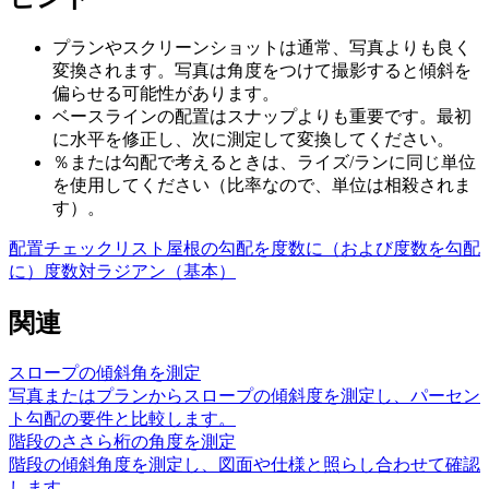
プランやスクリーンショットは通常、写真よりも良く
変換されます。写真は角度をつけて撮影すると傾斜を
偏らせる可能性があります。
ベースラインの配置はスナップよりも重要です。最初
に水平を修正し、次に測定して変換してください。
％または勾配で考えるときは、ライズ/ランに同じ単位
を使用してください（比率なので、単位は相殺されま
す）。
配置チェックリスト
屋根の勾配を度数に（および度数を勾配
に）
度数対ラジアン（基本）
関連
スロープの傾斜角を測定
写真またはプランからスロープの傾斜度を測定し、パーセン
ト勾配の要件と比較します。
階段のささら桁の角度を測定
階段の傾斜角度を測定し、図面や仕様と照らし合わせて確認
します。