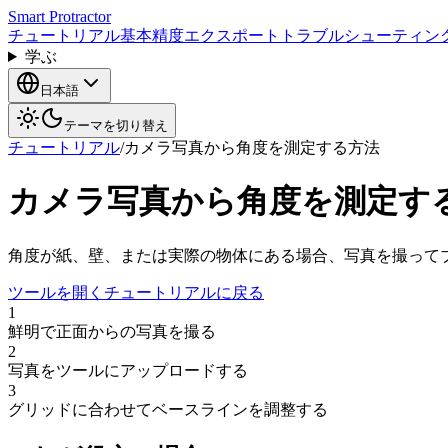
Smart Protractor
チュートリアル
基本
精度
エクスポート
トラブルシューティン
学ぶ
日本語
テーマを切り替え
チュートリアル
/
カメラ写真から角度を測定する方法
カメラ写真から角度を測定す
角度が紙、壁、または実際の物体にある場合、写真を撮って
ツールを開く
チュートリアルに戻る
1
鮮明で正面からの写真を撮る
2
写真をツールにアップロードする
3
グリッドに合わせてベースラインを調整する