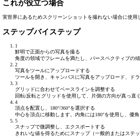
これが役立つ場合
実世界にあるためスクリーンショットを撮れない場合に使用
ステップバイステップ
1
鮮明で正面からの写真を撮る
角度の領域でフレームを満たし、パースペクティブの傾
2
写真をツールにアップロードする
ツールを開き、キャンバスに写真をアップロード、ドラ
3
グリッドに合わせてベースラインを調整する
回転/反転とグリッドを使用して、片側の方向が真っ直
4
頂点を配置し、180°/360°を選択する
中心を頂点に移動します。内角には180°を使用し、優角（
5
スナップで微調整し、エクスポートする
きれいな値を得るためにスナップ（一般的またはステップ