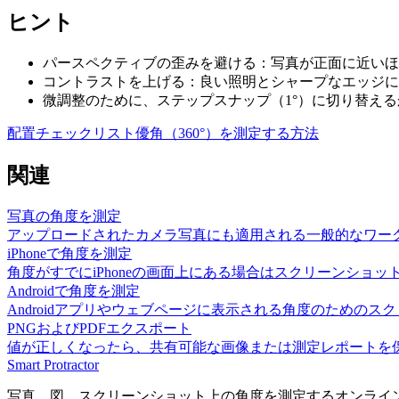
ヒント
パースペクティブの歪みを避ける：写真が正面に近いほ
コントラストを上げる：良い照明とシャープなエッジに
微調整のために、ステップスナップ（1°）に切り替え
配置チェックリスト
優角（360°）を測定する方法
関連
写真の角度を測定
アップロードされたカメラ写真にも適用される一般的なワー
iPhoneで角度を測定
角度がすでにiPhoneの画面上にある場合はスクリーンショッ
Androidで角度を測定
Androidアプリやウェブページに表示される角度のための
PNGおよびPDFエクスポート
値が正しくなったら、共有可能な画像または測定レポートを
Smart Protractor
写真、図、スクリーンショット上の角度を測定するオンライ