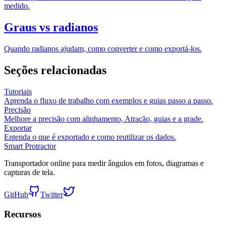
medido.
Graus vs radianos
Quando radianos ajudam, como converter e como exportá-los.
Seções relacionadas
Tutoriais
Aprenda o fluxo de trabalho com exemplos e guias passo a passo.
Precisão
Melhore a precisão com alinhamento, Atração, guias e a grade.
Exportar
Entenda o que é exportado e como reutilizar os dados.
Smart Protractor
Transportador online para medir ângulos em fotos, diagramas e
capturas de tela.
GitHub
Twitter
Recursos