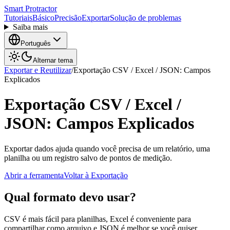
Smart Protractor
Tutoriais
Básico
Precisão
Exportar
Solução de problemas
Saiba mais
Português
Alternar tema
Exportar e Reutilizar
/
Exportação CSV / Excel / JSON: Campos
Explicados
Exportação CSV / Excel /
JSON: Campos Explicados
Exportar dados ajuda quando você precisa de um relatório, uma
planilha ou um registro salvo de pontos de medição.
Abrir a ferramenta
Voltar à Exportação
Qual formato devo usar?
CSV é mais fácil para planilhas, Excel é conveniente para
compartilhar como arquivo e JSON é melhor se você quiser