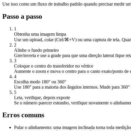
Use isso como um fluxo de trabalho padrão quando precisar medir um 
Passo a passo
1
Obtenha uma imagem limpa
Use um upload, colar (Ctrl/⌘+V) ou uma captura de tela. Quanto 
2
Alinhe o fundo primeiro
Gire/inverta e use a grade para que uma direção lateral fique ret
3
Coloque o centro do transferidor no vértice
Aumente o zoom e mova o centro para o canto exato/ponto de e
4
Escolha modo 180° ou 360°
Use 180° para a maioria dos ângulos internos. Mude para 360° se
5
Leia, verifique, depois exporte
Se o número parecer estranho, verifique novamente o alinham
Erros comuns
Pular o alinhamento: uma imagem inclinada torna toda medição 