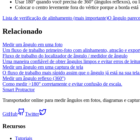
Usar 180° quando você precisa de 360° (ângulos reflexos), ou le
Colocar o centro levemente fora do vértice porque a borda es
Lista de verificação de alinhamento (mais importante)
O ângulo parece
Relacionado
Medir um ângulo em uma foto
Um fluxo de trabalho primeiro-foto com alinhamento, atração e expor
Fluxo de trabalho do localizador de ângulo / medidor de ângulo
Uma maneira confiável de obter ângulos limpos e evitar erros de leitur
Medir um ângulo em uma captura de tela
O fluxo de trabalho mais rápido assim que o ângulo já está na sua tela
Medir um ângulo reflexo (360°)
Como medir >180° corretamente e evitar confusão de escala.
Smart Protractor
Transportador online para medir ângulos em fotos, diagramas e captura
GitHub
Twitter
Recursos
Tutoriais