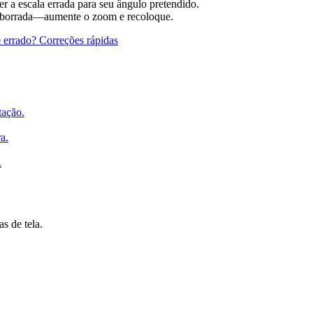
r a escala errada para seu ângulo pretendido.
tá borrada—aumente o zoom e recoloque.
 errado? Correções rápidas
tação.
a.
.
s de tela.