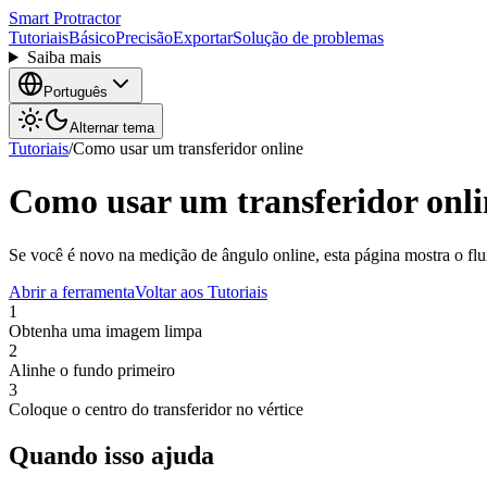
Smart Protractor
Tutoriais
Básico
Precisão
Exportar
Solução de problemas
Saiba mais
Português
Alternar tema
Tutoriais
/
Como usar um transferidor online
Como usar um transferidor onli
Se você é novo na medição de ângulo online, esta página mostra o flux
Abrir a ferramenta
Voltar aos Tutoriais
1
Obtenha uma imagem limpa
2
Alinhe o fundo primeiro
3
Coloque o centro do transferidor no vértice
Quando isso ajuda