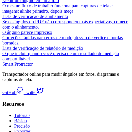
Medir um ângulo em uma foto
O mesmo fluxo de trabalho funciona para capturas de tela e
imagens: alinhe primeiro, depois meça.
Lista de verificação de alinhamento
Se os ângulos do PDF não corresponderem às expectativas, comece
com o alinhamento.
O ângulo parece impreciso
Correções rápidas para erros de modo, desvio de vértice e bordas
borradas.
Lista de verificação de relatório de medição
O que incluir quando você precisa de um resultado de medição
compartilhável.
Smart Protractor
Transportador online para medir ângulos em fotos, diagramas e
capturas de tela.
GitHub
Twitter
Recursos
Tutoriais
Básico
Precisão
Exportar