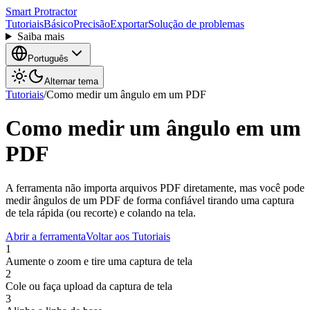
Smart Protractor
Tutoriais
Básico
Precisão
Exportar
Solução de problemas
Saiba mais
Português
Alternar tema
Tutoriais
/
Como medir um ângulo em um PDF
Como medir um ângulo em um
PDF
A ferramenta não importa arquivos PDF diretamente, mas você pode
medir ângulos de um PDF de forma confiável tirando uma captura
de tela rápida (ou recorte) e colando na tela.
Abrir a ferramenta
Voltar aos Tutoriais
1
Aumente o zoom e tire uma captura de tela
2
Cole ou faça upload da captura de tela
3