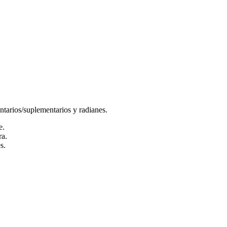
tarios/suplementarios y radianes.
e.
ra.
s.