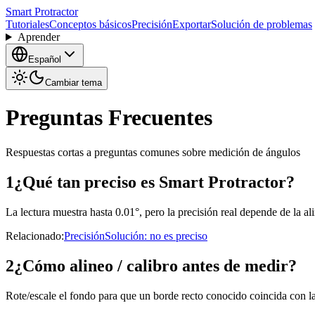
Smart Protractor
Tutoriales
Conceptos básicos
Precisión
Exportar
Solución de problemas
Aprender
Español
Cambiar tema
Preguntas Frecuentes
Respuestas cortas a preguntas comunes sobre medición de ángulos
1
¿Qué tan preciso es Smart Protractor?
La lectura muestra hasta 0.01°, pero la precisión real depende de la alin
Relacionado
:
Precisión
Solución: no es preciso
2
¿Cómo alineo / calibro antes de medir?
Rote/escale el fondo para que un borde recto conocido coincida con l