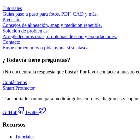
Tutoriales
Guías paso a paso para fotos, PDF, CAD y más.
Precisión
Consejos de alineación, snap y medición repetible.
Solución de problemas
Arregle lecturas raras, problemas de snap y exportaciones.
Contacto
Envíe comentarios o pida ayuda si se atasca.
¿Todavía tiene preguntas?
¿No encuentra la respuesta que busca? Por favor contacte a nuestro e
Contáctenos
Smart Protractor
Transportador online para medir ángulos en fotos, diagramas y captur
GitHub
Twitter
Recursos
Tutoriales