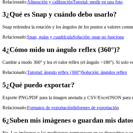
Relacionado
:
Alineación y calibración
Tutorial: medir en una foto
3
¿Qué es Snap y cuándo debo usarlo?
Snap redondea la rotación y los ángulos de los puntos a valores comun
Relacionado
:
Snap, guías y cuadrícula
Solución: snap no funciona
4
¿Cómo mido un ángulo reflex (360°)?
Cambie a modo 360° y lea el valor reflex (el ángulo >180°). Si solo ve 
Relacionado
:
Tutorial: ángulo reflex (360°)
Solución: ángulos reflex
5
¿Qué puedo exportar?
Exporte PNG/PDF para la imagen anotada y CSV/Excel/JSON para dat
Relacionado
:
Formatos de exportación
Informes de exportación
6
¿Suben mis imágenes o guardan mis dato
No. Las imágenes y las mediciones permanecen en su dispositivo y se