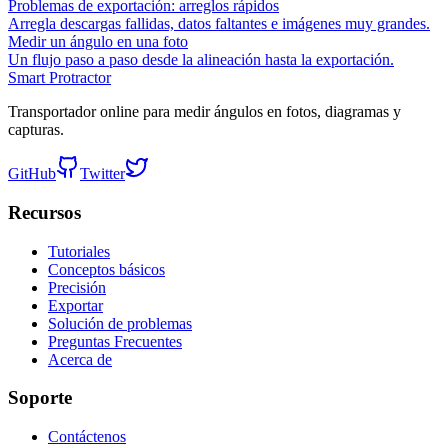
Problemas de exportación: arreglos rápidos
Arregla descargas fallidas, datos faltantes e imágenes muy grandes.
Medir un ángulo en una foto
Un flujo paso a paso desde la alineación hasta la exportación.
Smart Protractor
Transportador online para medir ángulos en fotos, diagramas y
capturas.
GitHub
Twitter
Recursos
Tutoriales
Conceptos básicos
Precisión
Exportar
Solución de problemas
Preguntas Frecuentes
Acerca de
Soporte
Contáctenos