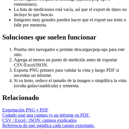
extensiones).
La lista de mediciones está vacía, así que el export de datos no
incluye lo que buscas.
Imágenes muy grandes pueden hacer que el export sea lento o
falle por memoria.
Soluciones que suelen funcionar
Prueba otro navegador o permite descargas/pop-ups para este
sitio.
Agrega al menos un punto de medición antes de exportar
CSV/Excel/JSON.
Exporta PNG primero para validar la vista y luego PDF si
necesitas un informe.
Si va lento, reduce el tamaño de la imagen o simplifica la vista
(oculta guías/cuadrícula) y reintenta.
Relacionado
Exportación PNG y PDF
Cuándo usar una captura vs un informe en PDF.
CSV / Excel / JSON: campos explicados
Referencia de qué significa cada campo exportado.