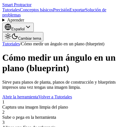
Smart Protractor
Tutoriales
Conceptos básicos
Precisión
Exportar
Solución de
problemas
Aprender
Español
Cambiar tema
Tutoriales
/
Cómo medir un ángulo en un plano (blueprint)
Cómo medir un ángulo en un
plano (blueprint)
Sirve para planos de planta, planos de construcción y blueprints
impresos una vez tengas una imagen limpia.
Abrir la herramienta
Volver a Tutoriales
1
Captura una imagen limpia del plano
2
Sube o pega en la herramienta
3