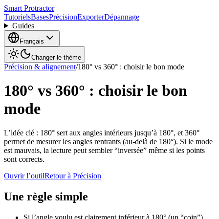
Smart Protractor
Tutoriels
Bases
Précision
Exporter
Dépannage
Guides
Français
Changer le thème
Précision & alignement
/
180° vs 360° : choisir le bon mode
180° vs 360° : choisir le bon
mode
L’idée clé : 180° sert aux angles intérieurs jusqu’à 180°, et 360°
permet de mesurer les angles rentrants (au-delà de 180°). Si le mode
est mauvais, la lecture peut sembler “inversée” même si les points
sont corrects.
Ouvrir l’outil
Retour à Précision
Une règle simple
Si l’angle voulu est clairement inférieur à 180° (un “coin”),