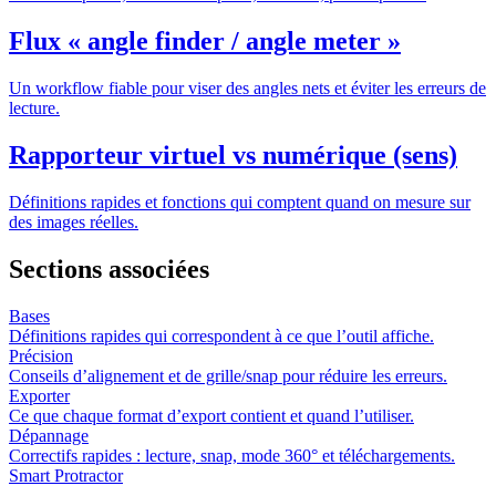
Flux « angle finder / angle meter »
Un workflow fiable pour viser des angles nets et éviter les erreurs de
lecture.
Rapporteur virtuel vs numérique (sens)
Définitions rapides et fonctions qui comptent quand on mesure sur
des images réelles.
Sections associées
Bases
Définitions rapides qui correspondent à ce que l’outil affiche.
Précision
Conseils d’alignement et de grille/snap pour réduire les erreurs.
Exporter
Ce que chaque format d’export contient et quand l’utiliser.
Dépannage
Correctifs rapides : lecture, snap, mode 360° et téléchargements.
Smart Protractor