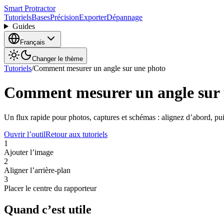
Smart Protractor
Tutoriels
Bases
Précision
Exporter
Dépannage
Guides
Français
Changer le thème
Tutoriels
/
Comment mesurer un angle sur une photo
Comment mesurer un angle sur 
Un flux rapide pour photos, captures et schémas : alignez d’abord, pu
Ouvrir l’outil
Retour aux tutoriels
1
Ajouter l’image
2
Aligner l’arrière-plan
3
Placer le centre du rapporteur
Quand c’est utile