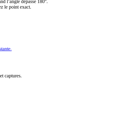
and l’angle dépasse 180°.
z le point exact.
stante.
et captures.