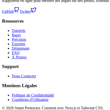
Rapporteur en ligne pour mesurer des angles sur des photos, schémas 
GitHub
Twitter
Ressources
Tutoriels
Bases
Précision
Exporter
Dépannage
FAQ
À Propos
Support
Nous Contacter
Mentions Légales
Politique de Confidentialité
Conditions d'Utilisation
©
2026
Smart Protractor
.
Construit avec Next.js et Tailwind CSS.