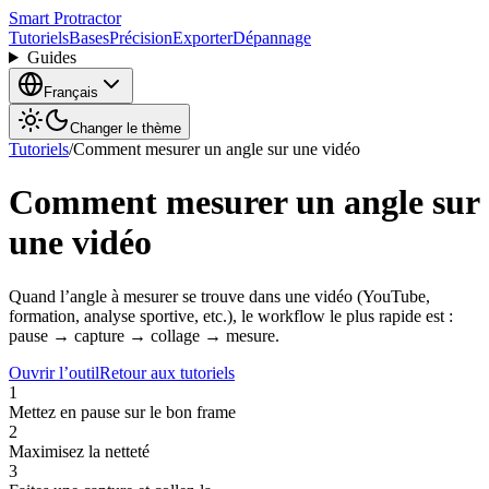
Smart Protractor
Tutoriels
Bases
Précision
Exporter
Dépannage
Guides
Français
Changer le thème
Tutoriels
/
Comment mesurer un angle sur une vidéo
Comment mesurer un angle sur
une vidéo
Quand l’angle à mesurer se trouve dans une vidéo (YouTube,
formation, analyse sportive, etc.), le workflow le plus rapide est :
pause → capture → collage → mesure.
Ouvrir l’outil
Retour aux tutoriels
1
Mettez en pause sur le bon frame
2
Maximisez la netteté
3