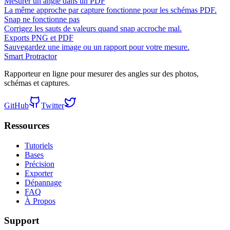
Mesurer un angle dans un PDF
La même approche par capture fonctionne pour les schémas PDF.
Snap ne fonctionne pas
Corrigez les sauts de valeurs quand snap accroche mal.
Exports PNG et PDF
Sauvegardez une image ou un rapport pour votre mesure.
Smart Protractor
Rapporteur en ligne pour mesurer des angles sur des photos,
schémas et captures.
GitHub
Twitter
Ressources
Tutoriels
Bases
Précision
Exporter
Dépannage
FAQ
À Propos
Support