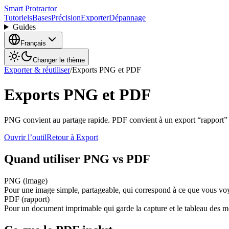
Smart Protractor
Tutoriels
Bases
Précision
Exporter
Dépannage
Guides
Français
Changer le thème
Exporter & réutiliser
/
Exports PNG et PDF
Exports PNG et PDF
PNG convient au partage rapide. PDF convient à un export “rapport” qu
Ouvrir l’outil
Retour à Export
Quand utiliser PNG vs PDF
PNG (image)
Pour une image simple, partageable, qui correspond à ce que vous voy
PDF (rapport)
Pour un document imprimable qui garde la capture et le tableau des 