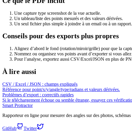
Ce que le PDF inclut
Une capture type screenshot de la vue actuelle.
Un tableau/liste des points mesurés et des valeurs dérivées.
Un seul fichier plus simple à joindre à un email ou à un rapport.
Conseils pour des exports plus propres
Alignez d’abord le fond (rotation/miroir/grille) pour que la cap
Nommez ou organisez vos points avant d’exporter si vous allez le
Pour l’analyse, exportez aussi CSV/Excel/JSON en plus de P
À lire aussi
CSV / Excel / JSON : champs expliqués
Référence pour point/x/y/angle/type/radians et valeurs dérivées.
Problèmes d’export : correctifs rapides
Si le téléchargement échoue ou semble étrange, essayez ces vérificati
Smart Protractor
Rapporteur en ligne pour mesurer des angles sur des photos, schémas 
GitHub
Twitter