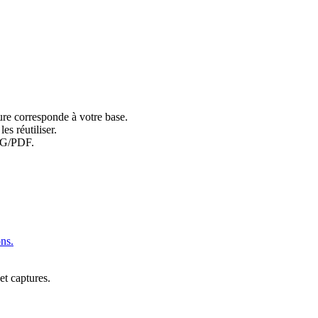
ture corresponde à votre base.
s réutiliser.
NG/PDF.
ons.
et captures.