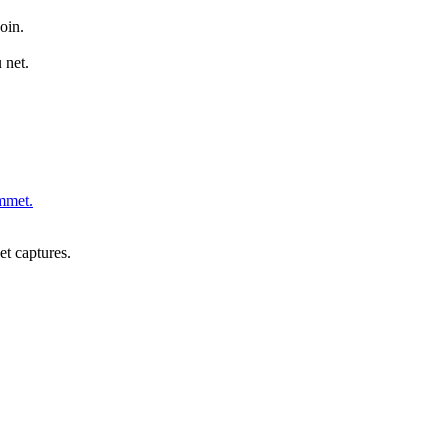
oin.
 net.
ommet.
et captures.