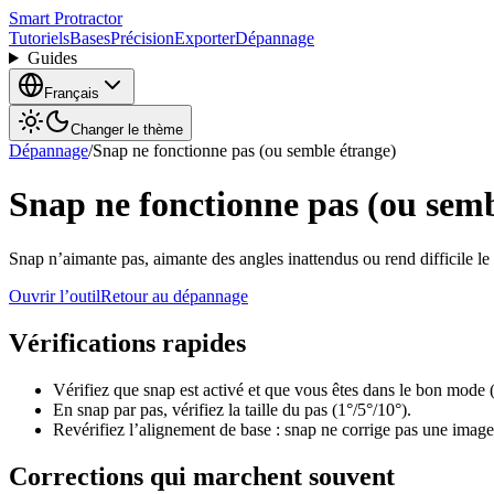
Smart Protractor
Tutoriels
Bases
Précision
Exporter
Dépannage
Guides
Français
Changer le thème
Dépannage
/
Snap ne fonctionne pas (ou semble étrange)
Snap ne fonctionne pas (ou semb
Snap n’aimante pas, aimante des angles inattendus ou rend difficile le r
Ouvrir l’outil
Retour au dépannage
Vérifications rapides
Vérifiez que snap est activé et que vous êtes dans le bon mode (
En snap par pas, vérifiez la taille du pas (1°/5°/10°).
Revérifiez l’alignement de base : snap ne corrige pas une image
Corrections qui marchent souvent