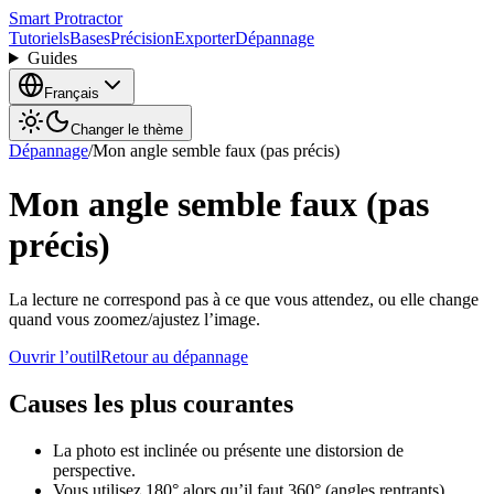
Smart Protractor
Tutoriels
Bases
Précision
Exporter
Dépannage
Guides
Français
Changer le thème
Dépannage
/
Mon angle semble faux (pas précis)
Mon angle semble faux (pas
précis)
La lecture ne correspond pas à ce que vous attendez, ou elle change
quand vous zoomez/ajustez l’image.
Ouvrir l’outil
Retour au dépannage
Causes les plus courantes
La photo est inclinée ou présente une distorsion de
perspective.
Vous utilisez 180° alors qu’il faut 360° (angles rentrants).