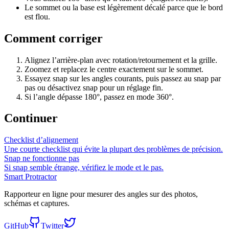
Le sommet ou la base est légèrement décalé parce que le bord
est flou.
Comment corriger
Alignez l’arrière-plan avec rotation/retournement et la grille.
Zoomez et replacez le centre exactement sur le sommet.
Essayez snap sur les angles courants, puis passez au snap par
pas ou désactivez snap pour un réglage fin.
Si l’angle dépasse 180°, passez en mode 360°.
Continuer
Checklist d’alignement
Une courte checklist qui évite la plupart des problèmes de précision.
Snap ne fonctionne pas
Si snap semble étrange, vérifiez le mode et le pas.
Smart Protractor
Rapporteur en ligne pour mesurer des angles sur des photos,
schémas et captures.
GitHub
Twitter