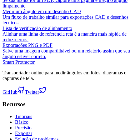
Se sua planta for um PDF, capture uma página e meça o ângulo
limpamente.
Medir um ângulo em um desenho CAD
Um fluxo de trabalho similar para exportações CAD e desenhos
técnicos.
Lista de verificação de alinhamento
Alinhar uma linha de referência reta é a maneira mais rápida de
reduzir erros.
Exportações PNG e PDF
Salve uma imagem compartilhável ou um relatório assim que seu
ângulo estiver correto.
Smart Protractor
Transportador online para medir ângulos em fotos, diagramas e
capturas de tela.
GitHub
Twitter
Recursos
Tutoriais
Básico
Precisão
Exportar
Solução de problemas