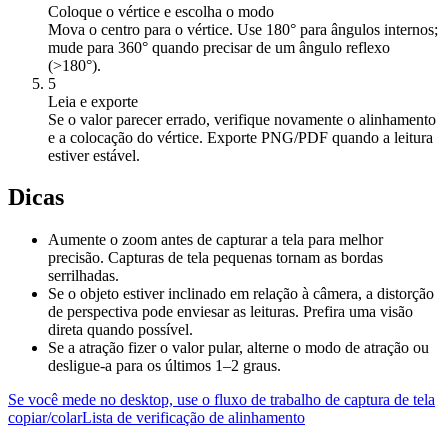
Coloque o vértice e escolha o modo
Mova o centro para o vértice. Use 180° para ângulos internos;
mude para 360° quando precisar de um ângulo reflexo
(>180°).
5
Leia e exporte
Se o valor parecer errado, verifique novamente o alinhamento
e a colocação do vértice. Exporte PNG/PDF quando a leitura
estiver estável.
Dicas
Aumente o zoom antes de capturar a tela para melhor
precisão. Capturas de tela pequenas tornam as bordas
serrilhadas.
Se o objeto estiver inclinado em relação à câmera, a distorção
de perspectiva pode enviesar as leituras. Prefira uma visão
direta quando possível.
Se a atração fizer o valor pular, alterne o modo de atração ou
desligue-a para os últimos 1–2 graus.
Se você mede no desktop, use o fluxo de trabalho de captura de tela
copiar/colar
Lista de verificação de alinhamento