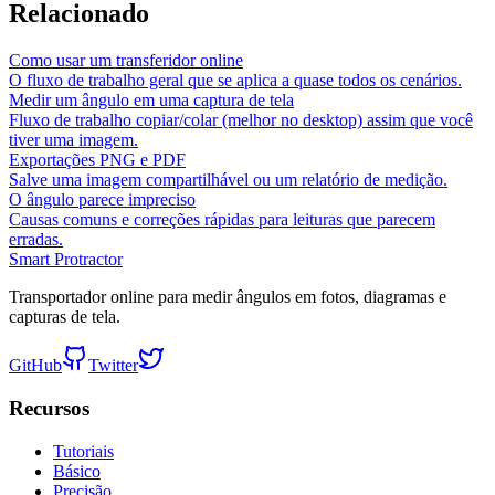
Relacionado
Como usar um transferidor online
O fluxo de trabalho geral que se aplica a quase todos os cenários.
Medir um ângulo em uma captura de tela
Fluxo de trabalho copiar/colar (melhor no desktop) assim que você
tiver uma imagem.
Exportações PNG e PDF
Salve uma imagem compartilhável ou um relatório de medição.
O ângulo parece impreciso
Causas comuns e correções rápidas para leituras que parecem
erradas.
Smart Protractor
Transportador online para medir ângulos em fotos, diagramas e
capturas de tela.
GitHub
Twitter
Recursos
Tutoriais
Básico
Precisão