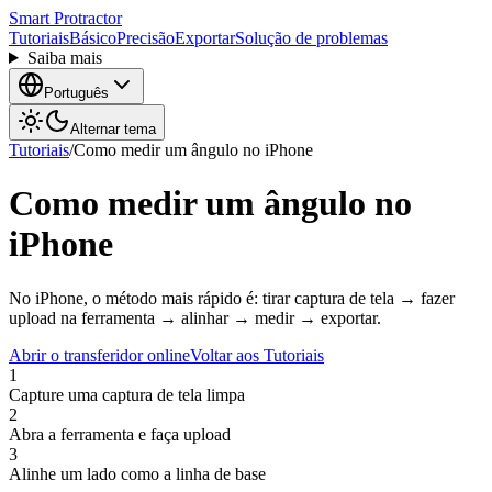
Smart Protractor
Tutoriais
Básico
Precisão
Exportar
Solução de problemas
Saiba mais
Português
Alternar tema
Tutoriais
/
Como medir um ângulo no iPhone
Como medir um ângulo no
iPhone
No iPhone, o método mais rápido é: tirar captura de tela → fazer
upload na ferramenta → alinhar → medir → exportar.
Abrir o transferidor online
Voltar aos Tutoriais
1
Capture uma captura de tela limpa
2
Abra a ferramenta e faça upload
3
Alinhe um lado como a linha de base