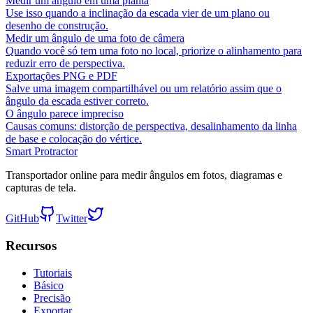
Medir um ângulo em uma planta
Use isso quando a inclinação da escada vier de um plano ou
desenho de construção.
Medir um ângulo de uma foto de câmera
Quando você só tem uma foto no local, priorize o alinhamento para
reduzir erro de perspectiva.
Exportações PNG e PDF
Salve uma imagem compartilhável ou um relatório assim que o
ângulo da escada estiver correto.
O ângulo parece impreciso
Causas comuns: distorção de perspectiva, desalinhamento da linha
de base e colocação do vértice.
Smart Protractor
Transportador online para medir ângulos em fotos, diagramas e
capturas de tela.
GitHub
Twitter
Recursos
Tutoriais
Básico
Precisão
Exportar