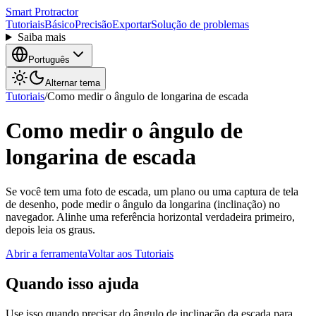
Smart Protractor
Tutoriais
Básico
Precisão
Exportar
Solução de problemas
Saiba mais
Português
Alternar tema
Tutoriais
/
Como medir o ângulo de longarina de escada
Como medir o ângulo de
longarina de escada
Se você tem uma foto de escada, um plano ou uma captura de tela
de desenho, pode medir o ângulo da longarina (inclinação) no
navegador. Alinhe uma referência horizontal verdadeira primeiro,
depois leia os graus.
Abrir a ferramenta
Voltar aos Tutoriais
Quando isso ajuda
Use isso quando precisar do ângulo de inclinação da escada para