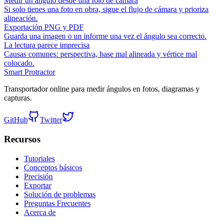
Medir un ángulo desde una foto de cámara
Si solo tienes una foto en obra, sigue el flujo de cámara y prioriza
alineación.
Exportación PNG y PDF
Guarda una imagen o un informe una vez el ángulo sea correcto.
La lectura parece imprecisa
Causas comunes: perspectiva, base mal alineada y vértice mal
colocado.
Smart Protractor
Transportador online para medir ángulos en fotos, diagramas y
capturas.
GitHub
Twitter
Recursos
Tutoriales
Conceptos básicos
Precisión
Exportar
Solución de problemas
Preguntas Frecuentes
Acerca de