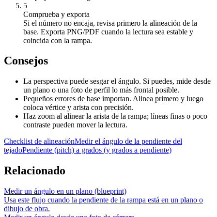
5
Comprueba y exporta
Si el número no encaja, revisa primero la alineación de la
base. Exporta PNG/PDF cuando la lectura sea estable y
coincida con la rampa.
Consejos
La perspectiva puede sesgar el ángulo. Si puedes, mide desde
un plano o una foto de perfil lo más frontal posible.
Pequeños errores de base importan. Alinea primero y luego
coloca vértice y arista con precisión.
Haz zoom al alinear la arista de la rampa; líneas finas o poco
contraste pueden mover la lectura.
Checklist de alineación
Medir el ángulo de la pendiente del
tejado
Pendiente (pitch) a grados (y grados a pendiente)
Relacionado
Medir un ángulo en un plano (blueprint)
Usa este flujo cuando la pendiente de la rampa está en un plano o
dibujo de obra.