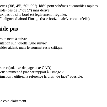
ttes (30°, 45°, 60°, 90°). Idéal pour schémas et contrôles rapides.
ôlé (pas de 1° ou 5°) sans dérive.
x pas ou si le bord est légèrement irrégulier.
, alignez d’abord l’image (base horizontale/verticale réelle).
aide pas
ite nette à suivre.
itation sur “quelle ligne suivre”.
uides aident, mais le sommet reste critique.
surer (sol, axe de page, axe CAD).
-elle vraiment à plat par rapport à l’image ?
ation ; utilisez la référence la plus “de face” possible.
e coin clairement.