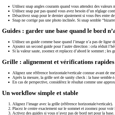
Utilisez snap angles courants quand vous attendez des valeurs ne
Utilisez snap par pas quand vous avez besoin d’un réglage contr
Désactivez snap pour le dernier ajustement si vous êtes entre deu
Snap ne corrige pas une photo inclinée. Si snap semble “bizarre”
Guides : garder une base quand le bord n’
Utilisez un guide comme base quand l’image n’a pas de ligne dro
Ajoutez un second guide pour l’autre direction : cela réduit l’hés
Si la valeur saute, zoomez et replacez d’abord le sommet ; les g
Grille : alignement et vérifications rapides
Alignez une référence horizontale/verticale connue avant de me
Après la mesure, la grille sert de sanity check : la base semble-t
En cas de perspective, considérez le résultat comme une approxim
Un workflow simple et stable
Alignez l’image avec la grille (référence horizontale/verticale).
Placez le centre exactement sur le sommet et zoomez pour voir l
Activez des guides si vous n’avez pas de bord net pour la base.