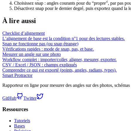
Choisissez snap : angles courants pour du “propre”, par pas pou
Désactivez snap pour le dernier degré, puis exportez quand la le
À lire aussi
Checklist d’alignement
L’alignement de base est la condition n°1 pour des lectures stables.
Snap ne fonctionne pas (ou snap étrange)
Vérifications rapides : mode de snap, pas, et base.
Mesurer un angle sur une photo
Workflow complet : importer/coller, aligner, mesurer, exporter.
CSV / Excel / JSON : champs expliqués
Comprendre ce qui est exporté (points, angles, radians, types).
Smart Protractor
Rapporteur en ligne pour mesurer des angles sur des photos, schémas 
GitHub
Twitter
Ressources
Tutoriels
Bases